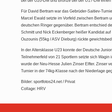
bei der U20-DM und Bronze bei der U17-DM einen 
Für David Bertram war das Gebrüder-Saitiev-Turnie
Marcel Ewald setzte im Vorfeld zwischen Bertram 
deutschen Ringer gegenüber. Bertram entschied den
Schmitt und Nick Eckenberger heißer Kandidat auf
Ouzounis (55kg / ASV Dieburg) rückte gewichtsbed
In der Altersklasse U23 konnte der Deutsche Junio
Teilnehmerfeld von 21 Sportlern setzte sich Wagin
wurde der Neu-Hesse Julien Zinser Elfter. Zinser v
Turnier in der 74kg-Klasse nach der Niederlage ge
Datenschutz
Bilder: sportfotos24.net / Privat
Collage: HRV
Impressum