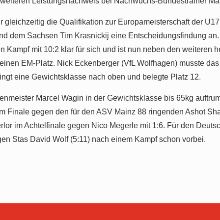
weiteren Leistungsnachweis bei Nachwuchs-Bundestrainer Mar
r gleichzeitig die Qualifikation zur Europameisterschaft der U
und dem Sachsen Tim Krasnickij eine Entscheidungsfindung an. 
 Kampf mit 10:2 klar für sich und ist nun neben den weiteren 
 einen EM-Platz. Nick Eckenberger (VfL Wolfhagen) musste das
ingt eine Gewichtsklasse nach oben und belegte Platz 12.
renmeister Marcel Wagin in der Gewichtsklasse bis 65kg auftrum
 im Finale gegen den für den ASV Mainz 88 ringenden Ashot Sha
erlor im Achtelfinale gegen Nico Megerle mit 1:6. Für den Deu
gen Stas David Wolf (5:11) nach einem Kampf schon vorbei.