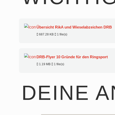
Übersicht RikA und Wieselabzeichen DRB
687.28 KB
1 file(s)
DRB-Flyer 10 Gründe für den Ringsport
1.19 MB
1 file(s)
DEINE 