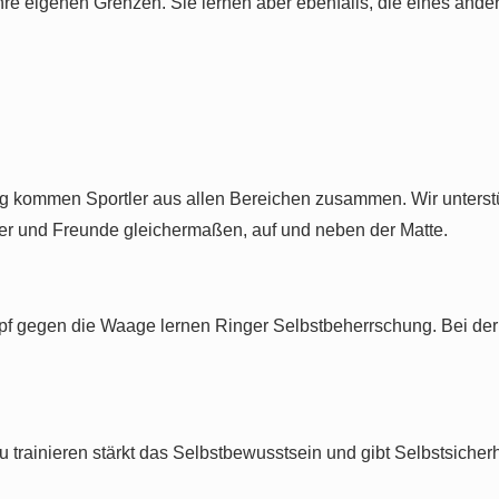
hre eigenen Grenzen. Sie lernen aber ebenfalls, die eines ande
ng kommen Sportler aus allen Bereichen zusammen. Wir unterst
er und Freunde gleichermaßen, auf und neben der Matte.
ampf gegen die Waage lernen Ringer Selbstbeherrschung. Bei 
 trainieren stärkt das Selbstbewusstsein und gibt Selbstsiche