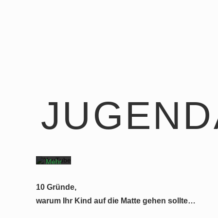
Mit
dem
Laden
JUGEND
des
Videos
akzeptieren
Sie die
Datenschutzerklärung
von
YouTube.
Mehr
erfahren
10 Gründe,
Video
laden
warum Ihr Kind auf die Matte gehen sollte…