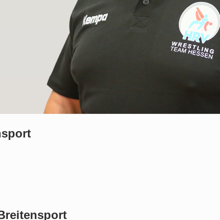
nsport
 Breitensport