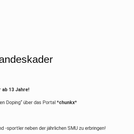
Landeskader
r ab 13 Jahre!
n Doping“ über das Portal *
chunkx
*
!
nd -sportler neben der jährlichen SMU zu erbringen!