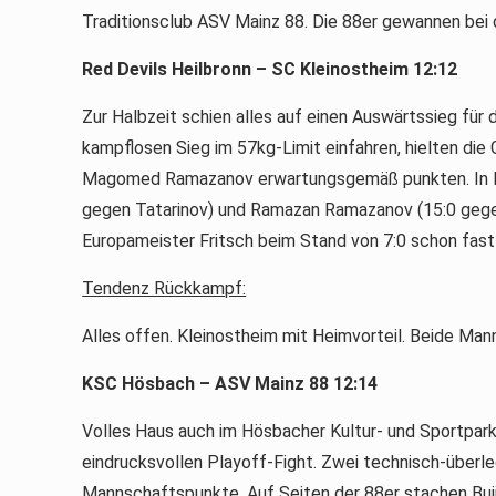
Traditionsclub ASV Mainz 88. Die 88er gewannen bei
Red Devils Heilbronn – SC Kleinostheim 12:12
Zur Halbzeit schien alles auf einen Auswärtssieg für 
kampflosen Sieg im 57kg-Limit einfahren, hielten d
Magomed Ramazanov erwartungsgemäß punkten. In Halb
gegen Tatarinov) und Ramazan Ramazanov (15:0 gegen
Europameister Fritsch beim Stand von 7:0 schon fast
Tendenz Rückkampf:
Alles offen. Kleinostheim mit Heimvorteil. Beide Man
KSC Hösbach – ASV Mainz 88 12:14
Volles Haus auch im Hösbacher Kultur- und Sportpark
eindrucksvollen Playoff-Fight. Zwei technisch-über
Mannschaftspunkte. Auf Seiten der 88er stachen Buji