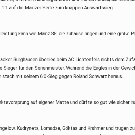
s 1:1 auf die Mainzer Seite zum knappen Auswärtssieg.
eistung kann wie Mainz 88, die zuhause ringen und eine große Pla
er Burghausen überlies beim AC Lichtenfels nichts dem Zufall 
 Sieger für den Serienmeister. Während die Eagles in der Gewich
r stach mit seinem 6:0-Sieg gegen Roland Schwarz heraus.
evorsprung auf eigener Matte und dürfte so gut wie sicher ins 
angelow, Kudrynets, Lomadze, Göktas und Krahmer und trugen zu