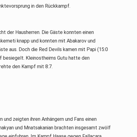
unktevorsprung in den Rückkampf.
icht der Hausherren. Die Gäste konnten einen
skemeti knapp und konnten mit Abakarov und
te aus. Doch die Red Devils kamen mit Papi (15:0
 besiegelt. Kleinostheims Gutu hatte den
rehte den Kampf mit 8:7.
n und zeigten ihren Anhängern und Fans einen
ahakyan und Mnatsakanian brachten insgesamt zwölf
iege einfuhren. Im Kampf Haase gegen Fallacara