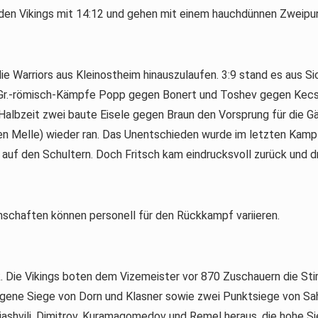
 den Vikings mit 14:12 und gehen mit einem hauchdünnen Zweip
die Warriors aus Kleinostheim hinauszulaufen. 3:9 stand es aus S
ie Gr.-römisch-Kämpfe Popp gegen Bonert und Toshev gegen Kec
zeit zwei baute Eisele gegen Braun den Vorsprung für die Gäs
 Melle) wieder ran. Das Unentschieden wurde im letzten Kampf
 auf den Schultern. Doch Fritsch kam eindrucksvoll zurück und d
nschaften können personell für den Rückkampf variieren.
. Die Vikings boten dem Vizemeister vor 870 Zuschauern die Stir
legene Siege von Dorn und Klasner sowie zwei Punktsiege von S
ashvili, Dimitrov, Kuramagomedov und Remel heraus, die hohe S