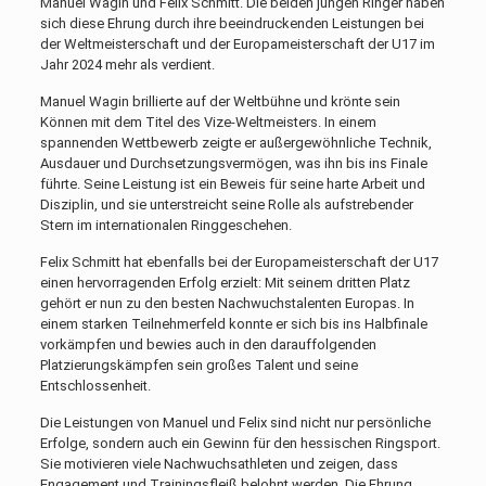
Manuel Wagin und Felix Schmitt. Die beiden jungen Ringer haben
sich diese Ehrung durch ihre beeindruckenden Leistungen bei
der Weltmeisterschaft und der Europameisterschaft der U17 im
Jahr 2024 mehr als verdient.
Manuel Wagin brillierte auf der Weltbühne und krönte sein
Können mit dem Titel des Vize-Weltmeisters. In einem
spannenden Wettbewerb zeigte er außergewöhnliche Technik,
Ausdauer und Durchsetzungsvermögen, was ihn bis ins Finale
führte. Seine Leistung ist ein Beweis für seine harte Arbeit und
Disziplin, und sie unterstreicht seine Rolle als aufstrebender
Stern im internationalen Ringgeschehen.
Felix Schmitt hat ebenfalls bei der Europameisterschaft der U17
einen hervorragenden Erfolg erzielt: Mit seinem dritten Platz
gehört er nun zu den besten Nachwuchstalenten Europas. In
einem starken Teilnehmerfeld konnte er sich bis ins Halbfinale
vorkämpfen und bewies auch in den darauffolgenden
Platzierungskämpfen sein großes Talent und seine
Entschlossenheit.
Die Leistungen von Manuel und Felix sind nicht nur persönliche
Erfolge, sondern auch ein Gewinn für den hessischen Ringsport.
Sie motivieren viele Nachwuchsathleten und zeigen, dass
Engagement und Trainingsfleiß belohnt werden. Die Ehrung