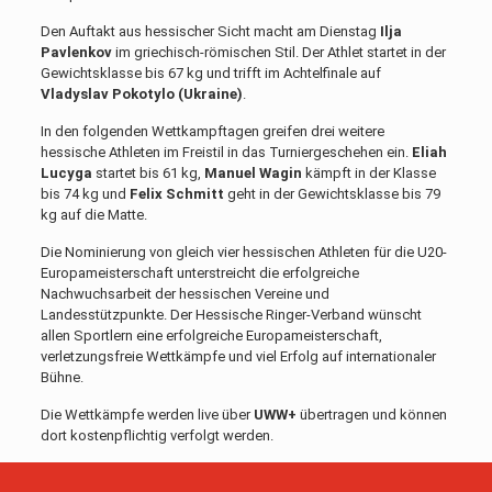
Den Auftakt aus hessischer Sicht macht am Dienstag
Ilja
Pavlenkov
im griechisch-römischen Stil. Der Athlet startet in der
Gewichtsklasse bis 67 kg und trifft im Achtelfinale auf
Vladyslav Pokotylo (Ukraine)
.
In den folgenden Wettkampftagen greifen drei weitere
hessische Athleten im Freistil in das Turniergeschehen ein.
Eliah
Lucyga
startet bis 61 kg,
Manuel Wagin
kämpft in der Klasse
bis 74 kg und
Felix Schmitt
geht in der Gewichtsklasse bis 79
kg auf die Matte.
Die Nominierung von gleich vier hessischen Athleten für die U20-
Europameisterschaft unterstreicht die erfolgreiche
Nachwuchsarbeit der hessischen Vereine und
Landesstützpunkte. Der Hessische Ringer-Verband wünscht
allen Sportlern eine erfolgreiche Europameisterschaft,
verletzungsfreie Wettkämpfe und viel Erfolg auf internationaler
Bühne.
Die Wettkämpfe werden live über
UWW+
übertragen und können
dort kostenpflichtig verfolgt werden.