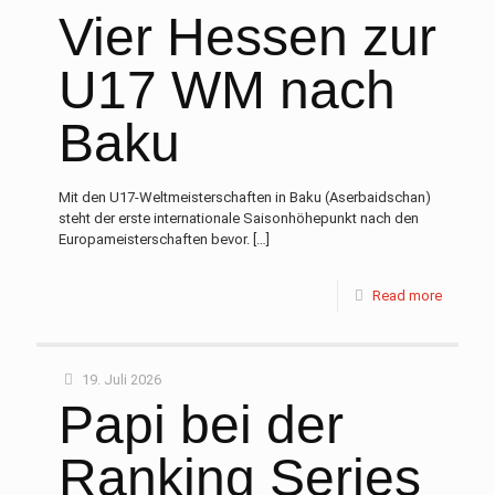
Vier Hessen zur
U17 WM nach
Baku
Mit den U17-Weltmeisterschaften in Baku (Aserbaidschan)
steht der erste internationale Saisonhöhepunkt nach den
Europameisterschaften bevor.
[…]
Read more
19. Juli 2026
Papi bei der
Ranking Series