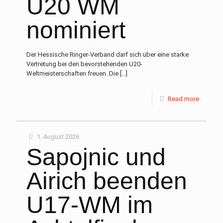
U20 WM
nominiert
Der Hessische Ringer-Verband darf sich über eine starke
Vertretung bei den bevorstehenden U20-
Weltmeisterschaften freuen. Die
[…]
Read more
1. August 2026
Sapojnic und
Airich beenden
U17-WM im