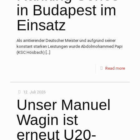
in Budapest im
Einsatz
Als amtierender Deutscher Meister und aufgrund seiner
konstant starken Leistungen wurde Abdolmohammed Papi
(KSC Hösbach)
[…]
Read more
12. Juli 2026
Unser Manuel
Wagin ist
erneut U20-